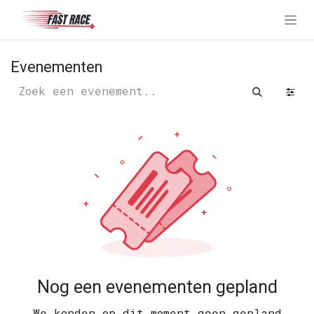
Overslaan naar inhoud
Evenementen
Nog een evenementen gepland
We konden op dit moment geen gepland